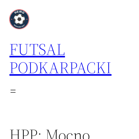
Przejdź
do
treści
FUTSAL
PODKARPACKI
HPP: Mocno