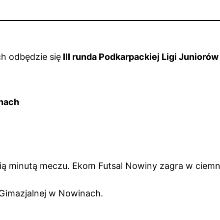
h odbędzie się
III runda Podkarpackiej Ligi Juniorów
inach
 – Heiro Rzeszów
ią minutą meczu. Ekom Futsal Nowiny zagra w ciemn
. Gimazjalnej w Nowinach.