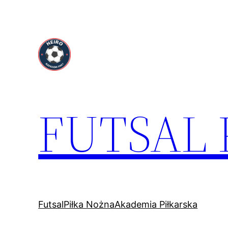
Przejdź
do
treści
FUTSAL
Futsal
Piłka Nożna
Akademia Piłkarska