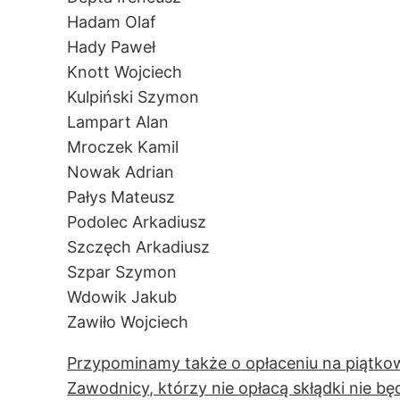
Hadam Olaf
Hady Paweł
Knott Wojciech
Kulpiński Szymon
Lampart Alan
Mroczek Kamil
Nowak Adrian
Pałys Mateusz
Podolec Arkadiusz
Szczęch Arkadiusz
Szpar Szymon
Wdowik Jakub
Zawiło Wojciech
Przypominamy także o opłaceniu na piątkow
Zawodnicy, którzy nie opłacą skłądki nie 