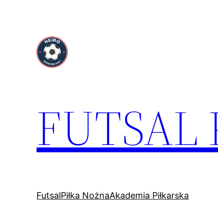
Przejdź
do
treści
FUTSAL
Futsal
Piłka Nożna
Akademia Piłkarska