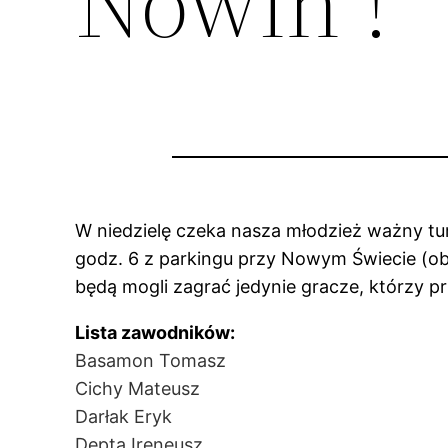
Nowin !
W niedzielę czeka nasza młodzież ważny tur
godz. 6 z parkingu przy Nowym Świecie (ob
będą mogli zagrać jedynie gracze, którzy p
Lista zawodników:
Basamon Tomasz
Cichy Mateusz
Darłak Eryk
Depta Ireneusz