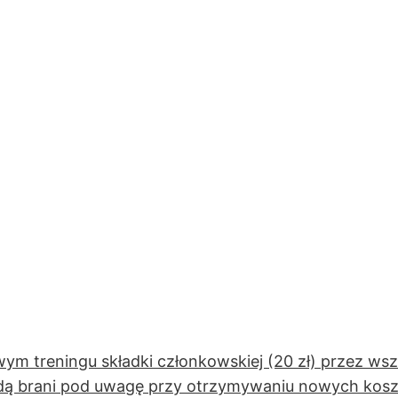
ym treningu składki członkowskiej (20 zł) przez wsz
będą brani pod uwagę przy otrzymywaniu nowych kos