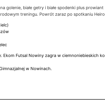
a golenie, białe getry i białe spodenki plus prowiant
środowym treningu. Powrót zaraz po spotkaniu Heiro 
k. Kielc)
eiro Rzeszów
elec
. Ekom Futsal Nowiny zagra w ciemnoniebieskich k
. Gimnazjalnej w Nowinach.