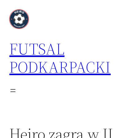
Przejdź
do
treści
FUTSAL
PODKARPACKI
Heiro zagra w II