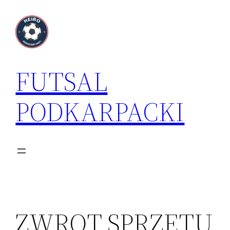
Przejdź
do
treści
FUTSAL
PODKARPACKI
ZWROT SPRZĘTU