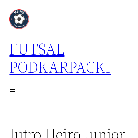
Przejdź
do
treści
FUTSAL
PODKARPACKI
Jutro Heiro Junior