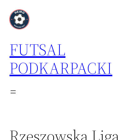
Przejdź
do
treści
FUTSAL
PODKARPACKI
Rzeszowska Liga