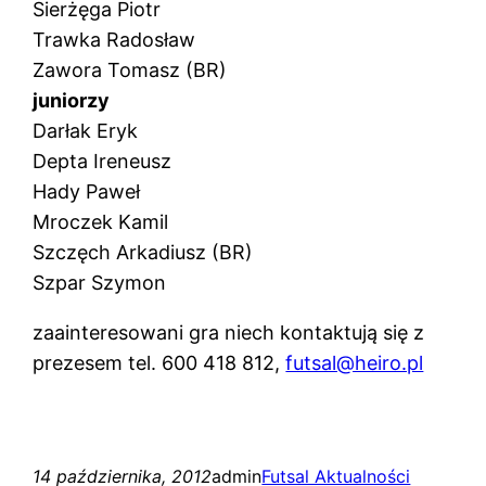
Sierżęga Piotr
Trawka Radosław
Zawora Tomasz (BR)
juniorzy
Darłak Eryk
Depta Ireneusz
Hady Paweł
Mroczek Kamil
Szczęch Arkadiusz (BR)
Szpar Szymon
zaainteresowani gra niech kontaktują się z
prezesem tel. 600 418 812,
futsal@heiro.pl
14 października, 2012
admin
Futsal Aktualności