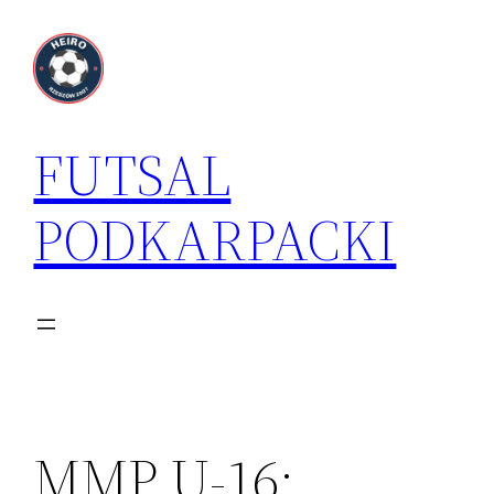
Przejdź
do
treści
FUTSAL
PODKARPACKI
MMP U-16: