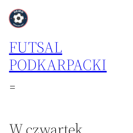
Przejdź
do
treści
FUTSAL
PODKARPACKI
W czwartek