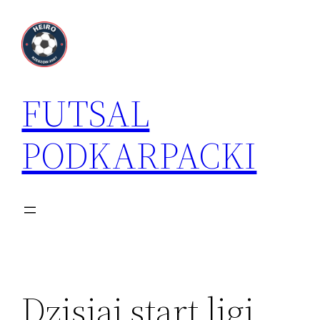
Przejdź
do
treści
FUTSAL
PODKARPACKI
Dzisiaj start ligi