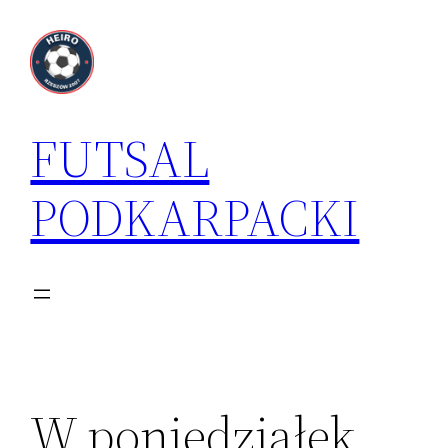
Przejdź
do
treści
FUTSAL
PODKARPACKI
W poniedziałek