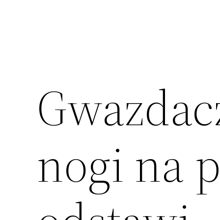
Gwazdacz
nogi na 