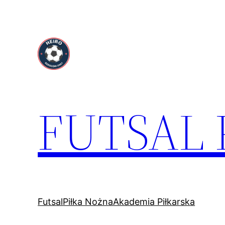
Przejdź
do
treści
FUTSAL
Futsal
Piłka Nożna
Akademia Piłkarska