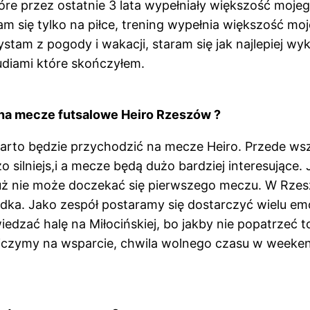
óre przez ostatnie 3 lata wypełniały większość moj
m się tylko na piłce, trening wypełnia większość mo
ystam z pogody i wakacji, staram się jak najlepiej 
udiami które skończyłem.
 na mecze futsalowe Heiro Rzeszów ?
arto będzie przychodzić na mecze Heiro. Przede wszy
o silniejs,i a mecze będą dużo bardziej interesujące.
już nie może doczekać się pierwszego meczu. W Rzes
zdka. Jako zespół postaramy się dostarczyć wielu emo
iedzać halę na Miłocińskiej, bo jakby nie popatrzeć 
Liczymy na wsparcie, chwila wolnego czasu w weeke