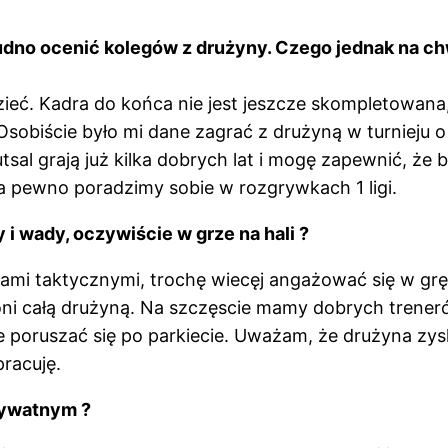
rudno ocenić kolegów z drużyny. Czego jednak na c
eć. Kadra do końca nie jest jeszcze skompletowana, 
Osobiście było mi dane zagrać z drużyną w turnieju 
tsal grają już kilka dobrych lat i mogę zapewnić, że 
na pewno poradzimy sobie w rozgrywkach 1 ligi.
 i wady, oczywiście w grze na hali ?
mi taktycznymi, trochę wiecęj angażować się w grę 
 broni całą drużyną. Na szczęscie mamy dobrych tre
rze poruszać się po parkiecie. Uważam, że drużyna z
pracuję.
rywatnym ?