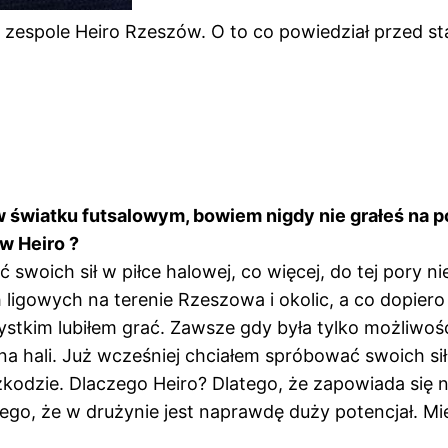
 zespole Heiro Rzeszów. O to co powiedział przed 
światku futsalowym, bowiem nigdy nie grałeś na p
w Heiro ?
ć swoich sił w piłce halowej, co więcej, do tej pory 
 ligowych na terenie Rzeszowa i okolic, a co dopier
ystkim lubiłem grać. Zawsze gdy była tylko możliwość 
 na hali. Już wcześniej chciałem spróbować swoich si
zkodzie. Dlaczego Heiro? Dlatego, że zapowiada się n
go, że w drużynie jest naprawdę duży potencjał. Mie