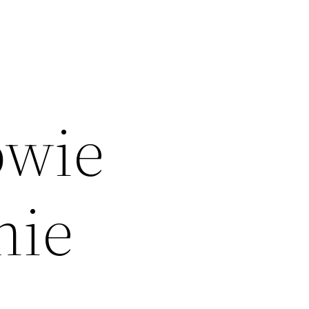
owie
nie