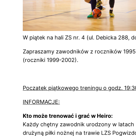
W piątek na hali ZS nr. 4 (ul. Debicka 288,
Zapraszamy zawodników z roczników 1995 –
(roczniki 1999-2002).
Poczatek piątkowego treningu o godz. 19:3
INFORMACJE:
Kto może trenować i grać w Heiro:
Każdy chętny zawodnik urodzony w latach 
drużyną piłki nożnej na trawie LZS Pogwizd