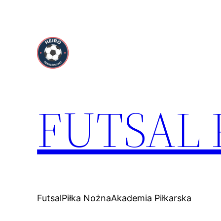
Przejdź
do
treści
FUTSAL
Futsal
Piłka Nożna
Akademia Piłkarska