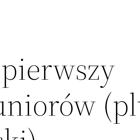
 pierwszy
uniorów (p