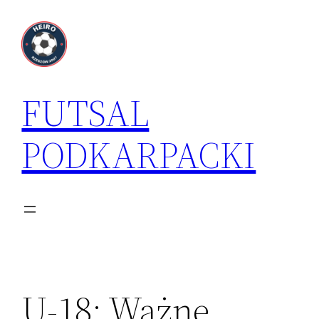
Przejdź
do
treści
FUTSAL
PODKARPACKI
U-18: Ważne