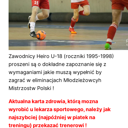
Zawodnicy Heiro U-18 (roczniki 1995-1998)
proszeni są o dokładne zapoznanie się z
wymaganiami jakie muszą wypełnić by
zagrać w eliminacjach Młodzieżowcyh
Mistrzostw Polski !
Aktualna karta zdrowia, którą mozna
wyrobić u lekarza sportowego, należy jak
najszybciej (najpóźniej w piatek na
treningu) przekazać trenerowi !