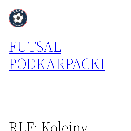
Przejdź
do
treści
FUTSAL
PODKARPACKI
RLF: Kolejny