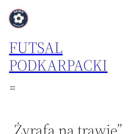
Przejdź
do
treści
FUTSAL
PODKARPACKI
„Żyrafa na trawie”