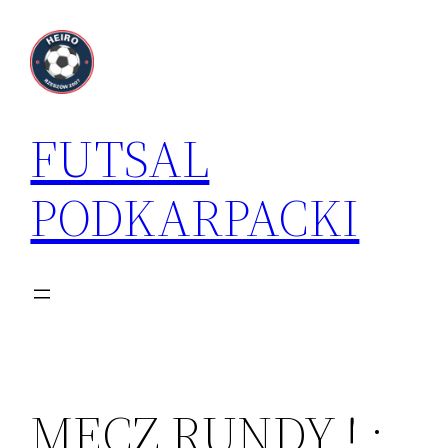
Przejdź
do
treści
FUTSAL
PODKARPACKI
MECZ RUNDY ! :