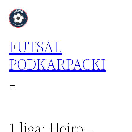
Przejdź
do
treści
FUTSAL
PODKARPACKI
1 liga: Heiro –