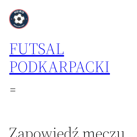
Przejdź
do
treści
FUTSAL
PODKARPACKI
Zapowiedź meczu