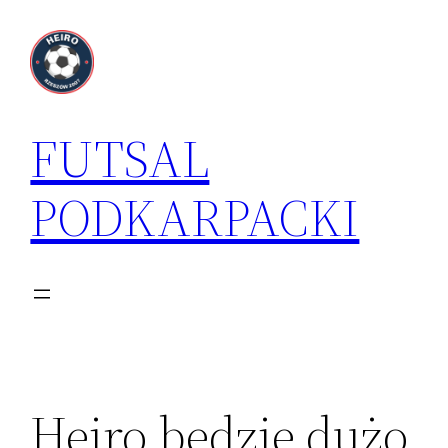
Przejdź
do
treści
FUTSAL
PODKARPACKI
Heiro będzie dużo