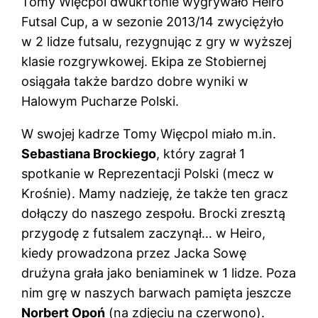
Tomy Więcpol dwukrtonie wygrywało Heiro
Futsal Cup, a w sezonie 2013/14 zwyciężyło
w 2 lidze futsalu, rezygnując z gry w wyższej
klasie rozgrywkowej. Ekipa ze Stobiernej
osiągała także bardzo dobre wyniki w
Halowym Pucharze Polski.
W swojej kadrze Tomy Więcpol miało m.in.
Sebastiana Brockiego
, który zagrał 1
spotkanie w Reprezentacji Polski (mecz w
Krośnie). Mamy nadzieję, że także ten gracz
dołączy do naszego zespołu. Brocki zresztą
przygodę z futsalem zaczynął… w Heiro,
kiedy prowadzona przez Jacka Sowę
drużyna grała jako beniaminek w 1 lidze. Poza
nim grę w naszych barwach pamięta jeszcze
Norbert Opoń
(na zdjęciu na czerwono).