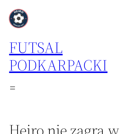
Przejdź
do
treści
FUTSAL
PODKARPACKI
Heiro nie zagra w