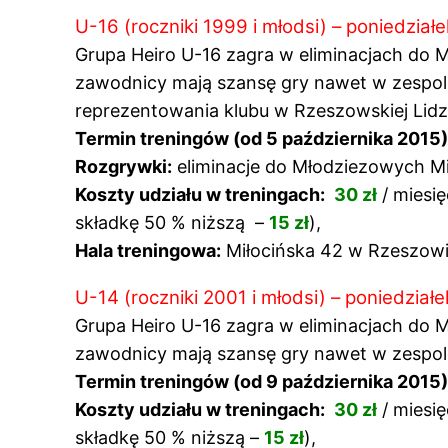
U-16 (roczniki 1999 i młodsi) – poniedział
Grupa Heiro U-16 zagra w eliminacjach do 
zawodnicy mają szansę gry nawet w zespole
reprezentowania klubu w Rzeszowskiej Lidz
Termin treningów (od 5 października 2015)
Rozgrywki:
eliminacje do Młodziezowych Mis
Koszty udziału w treningach:
30 zł
/ miesię
składkę 50 % niższą –
15 zł
),
Hala treningowa:
Miłocińska 42 w Rzeszow
U-14 (roczniki 2001 i młodsi) – poniedział
Grupa Heiro U-16 zagra w eliminacjach do 
zawodnicy mają szansę gry nawet w zespole
Termin treningów (od 9 października 2015)
Koszty udziału w treningach:
30 zł
/ miesię
składkę 50 % niższą –
15 zł
),