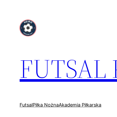
Przejdź
do
treści
FUTSAL
Futsal
Piłka Nożna
Akademia Piłkarska