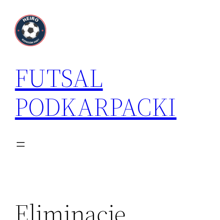
Przejdź
do
treści
FUTSAL
PODKARPACKI
Eliminacje