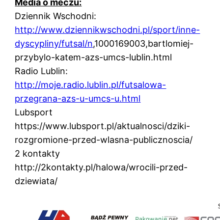
Media o meczu:
Dziennik Wschodni:
http://www.dziennikwschodni.pl/sport/inne-
dyscypliny/futsal/n
,1000169003,bartlomiej-
przybylo-katem-azs-umcs-lublin.html
Radio Lublin:
http://moje.radio.lublin.pl/futsalowa-
przegrana-azs-u-umcs-u.html
Lubsport
https://www.lubsport.pl/aktualnosci/dziki-
rozgromione-przed-wlasna-publicznoscia/
2 kontakty
http://2kontakty.pl/halowa/wrocili-przed-
dziewiata/