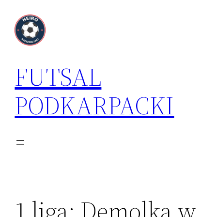
Przejdź
do
treści
FUTSAL
PODKARPACKI
1 liga: Demolka w