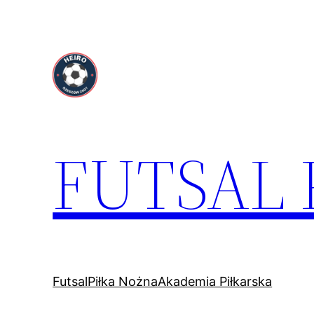
Przejdź
do
treści
FUTSAL
Futsal
Piłka Nożna
Akademia Piłkarska