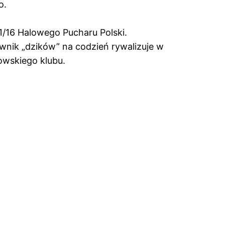
o.
1/16 Halowego Pucharu Polski.
iwnik „dzików” na codzień rywalizuje w
owskiego klubu.