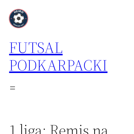
Przejdź
do
treści
FUTSAL
PODKARPACKI
1 liga: Remis na