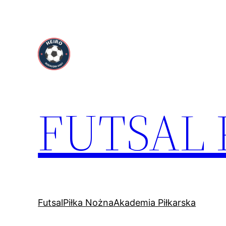
Przejdź
do
treści
FUTSAL
Futsal
Piłka Nożna
Akademia Piłkarska