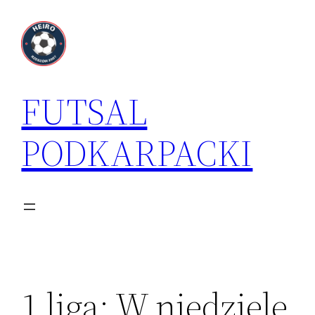
Przejdź
do
treści
FUTSAL
PODKARPACKI
1 liga: W niedzielę