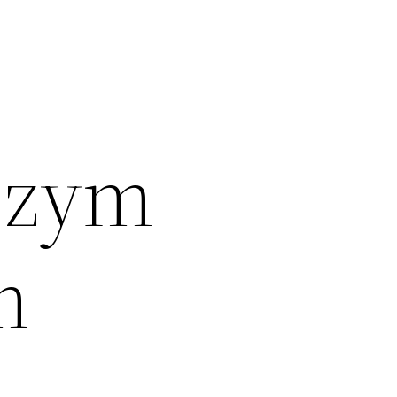
lszym
m