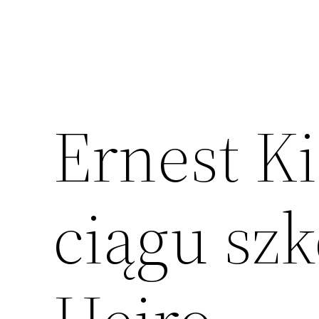
Ernest K
ciągu sz