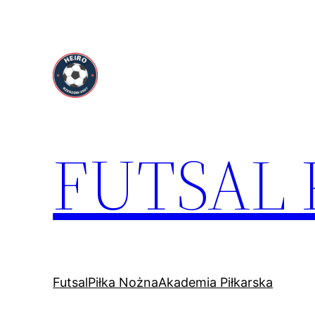
Przejdź
do
treści
FUTSAL
Futsal
Piłka Nożna
Akademia Piłkarska