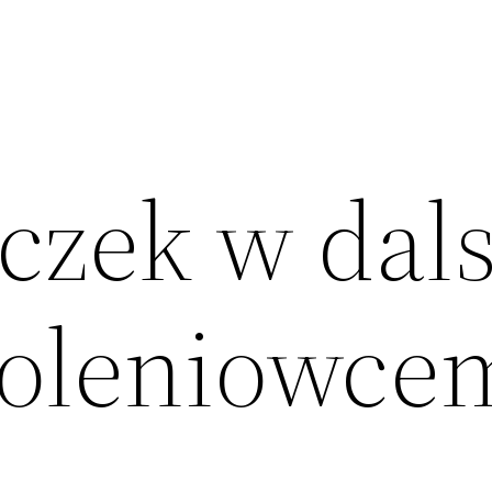
iczek w da
koleniowce