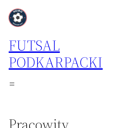
Przejdź
do
treści
FUTSAL
PODKARPACKI
Pracowity