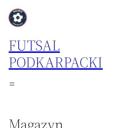
Przejdź
do
treści
FUTSAL
PODKARPACKI
Magazyn