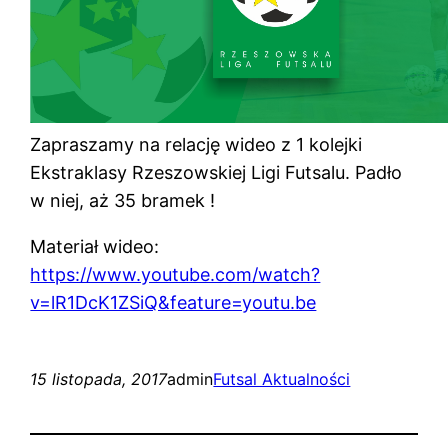
Zapraszamy na relację wideo z 1 kolejki
Ekstraklasy Rzeszowskiej Ligi Futsalu. Padło
w niej, aż 35 bramek !
Materiał wideo:
https://www.youtube.com/watch?
v=lR1DcK1ZSiQ&feature=youtu.be
15 listopada, 2017
admin
Futsal Aktualności