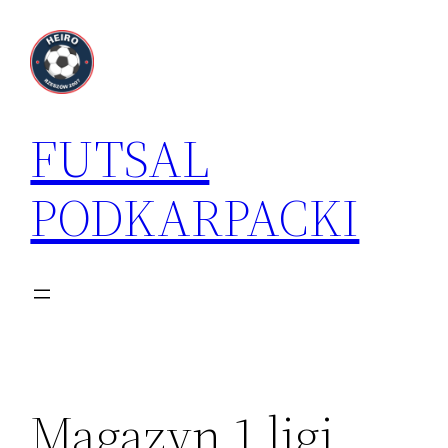
Przejdź
do
treści
FUTSAL
PODKARPACKI
Magazyn 1 ligi