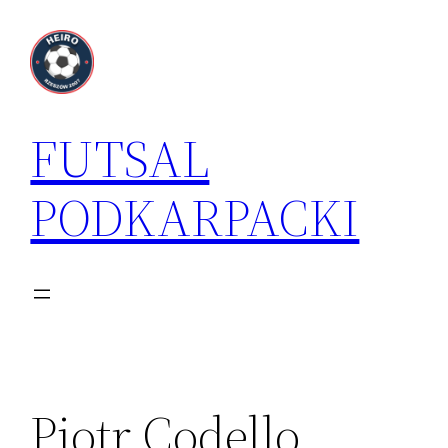
Przejdź
do
treści
FUTSAL
PODKARPACKI
Piotr Codello