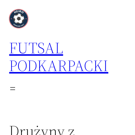
Przejdź
do
treści
FUTSAL
PODKARPACKI
Drużyny z