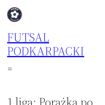
Przejdź
do
treści
FUTSAL
PODKARPACKI
1 liga: Porażka po