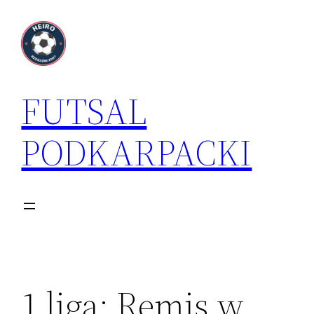
Przejdź
do
treści
FUTSAL
PODKARPACKI
1 liga: Remis w