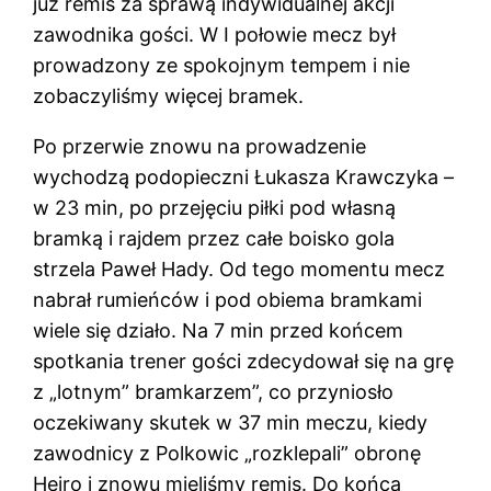
już remis za sprawą indywidualnej akcji
zawodnika gości. W I połowie mecz był
prowadzony ze spokojnym tempem i nie
zobaczyliśmy więcej bramek.
Po przerwie znowu na prowadzenie
wychodzą podopieczni Łukasza Krawczyka –
w 23 min, po przejęciu piłki pod własną
bramką i rajdem przez całe boisko gola
strzela Paweł Hady. Od tego momentu mecz
nabrał rumieńców i pod obiema bramkami
wiele się działo. Na 7 min przed końcem
spotkania trener gości zdecydował się na grę
z „lotnym” bramkarzem”, co przyniosło
oczekiwany skutek w 37 min meczu, kiedy
zawodnicy z Polkowic „rozklepali” obronę
Heiro i znowu mieliśmy remis. Do końca