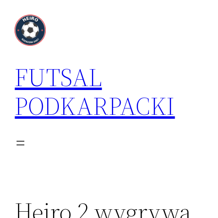
Przejdź
do
treści
FUTSAL
PODKARPACKI
Heiro 2 wygrywa