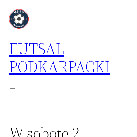
Przejdź
do
treści
FUTSAL
PODKARPACKI
W sobotę 2.