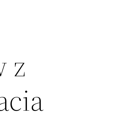
 z
acia