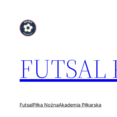
Przejdź
do
treści
FUTSAL
Futsal
Piłka Nożna
Akademia Piłkarska