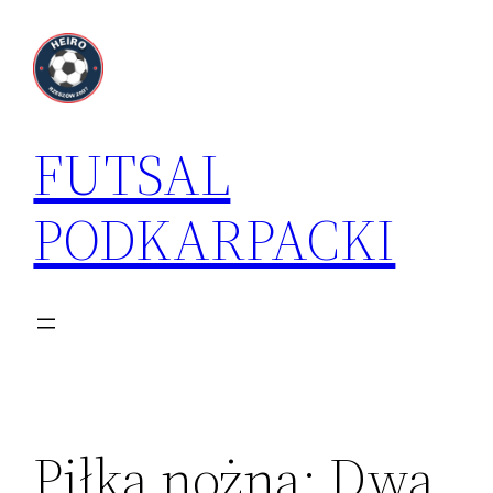
Przejdź
do
treści
FUTSAL
PODKARPACKI
Piłka nożna: Dwa