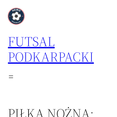
Przejdź
do
treści
FUTSAL
PODKARPACKI
PIŁKA NOŻNA: