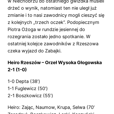
w Niechobrzu do ostatniego gwizdka musieli
drżeć o wynik, natomiast ten nie uległ już
zmianie i to nasi zawodnicy mogli cieszyć się
z kolejnych „trzech oczek”. Podopiecznym
Piotra Ożoga w rundzie jesiennej do
rozegrania zostało jedno spotkanie. W
ostatniej kolejce zawodników z Rzeszowa
czeka wyjazd do Zabajki.
Heiro Rzeszów – Orzeł Wysoka Głogowska
2-1 (1-0)
1-0 Depta (38′)
1-1 Fuglewicz (50′)
2-1 Boszkowicz (55′)
Heiro: Zając, Naumow, Krupa, Selwa (70′