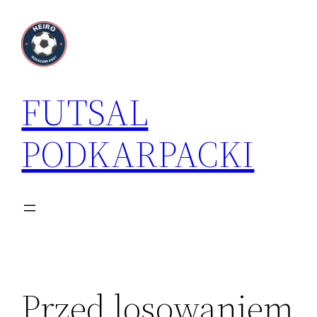
Przejdź
do
treści
FUTSAL
PODKARPACKI
Przed losowaniem