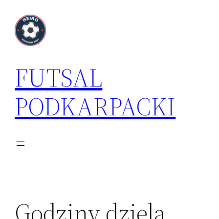
Przejdź
do
treści
FUTSAL
PODKARPACKI
Godziny dzielą