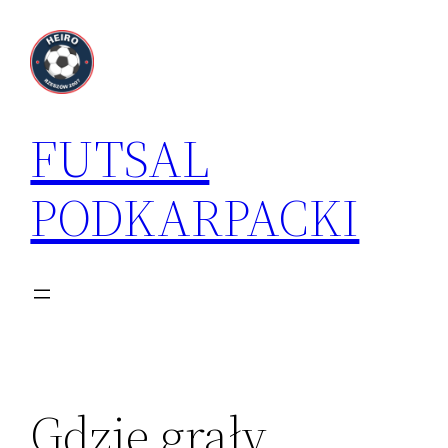
Przejdź
do
treści
FUTSAL
PODKARPACKI
Gdzie grały