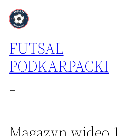
Przejdź
do
treści
FUTSAL
PODKARPACKI
Magazyn wideo 1