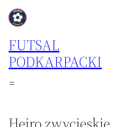
Przejdź
do
treści
FUTSAL
PODKARPACKI
Heiro zwycięskie