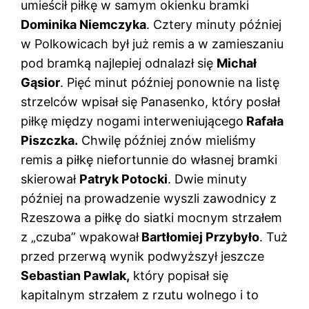
umieścił piłkę w samym okienku bramki
Dominika Niemczyka
. Cztery minuty później
w Polkowicach był już remis a w zamieszaniu
pod bramką najlepiej odnalazł się
Michał
Gąsior
. Pięć minut później ponownie na listę
strzelców wpisał się Panasenko, który posłał
piłkę między nogami interweniującego
Rafała
Piszczka.
Chwilę później znów mieliśmy
remis a piłkę niefortunnie do własnej bramki
skierował
Patryk Potocki
. Dwie minuty
później na prowadzenie wyszli zawodnicy z
Rzeszowa a piłkę do siatki mocnym strzałem
z „czuba” wpakował
Bartłomiej Przybyło
. Tuż
przed przerwą wynik podwyższył jeszcze
Sebastian Pawlak,
który popisał się
kapitalnym strzałem z rzutu wolnego i to