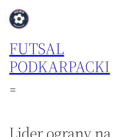
Przejdź
do
treści
FUTSAL
PODKARPACKI
Lider ograny na