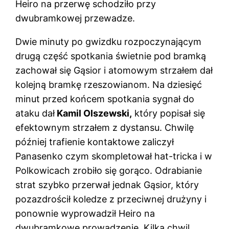
Heiro na przerwę schodziło przy
dwubramkowej przewadze.
Dwie minuty po gwizdku rozpoczynającym
drugą część spotkania świetnie pod bramką
zachował się Gąsior i atomowym strzałem dał
kolejną bramkę rzeszowianom. Na dziesięć
minut przed końcem spotkania sygnał do
ataku dał
Kamil Olszewski,
który popisał się
efektownym strzałem z dystansu. Chwilę
później trafienie kontaktowe zaliczył
Panasenko czym skompletował hat-tricka i w
Polkowicach zrobiło się gorąco. Odrabianie
strat szybko przerwał jednak Gąsior, który
pozazdrościł koledze z przeciwnej drużyny i
ponownie wyprowadził Heiro na
dwubramkowe prowadzenie. Kilka chwil