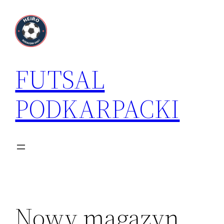
Przejdź
do
treści
FUTSAL
PODKARPACKI
Nowy magazyn