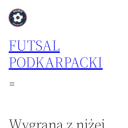
Przejdź
do
treści
FUTSAL
PODKARPACKI
Wygrana z niżej