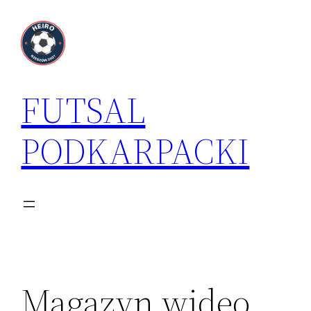
Przejdź
do
treści
FUTSAL
PODKARPACKI
Magazyn wideo